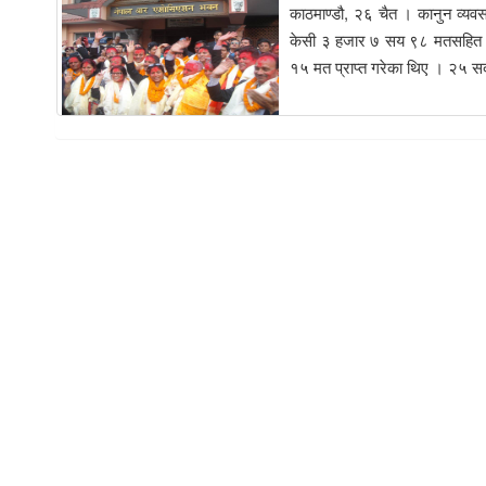
काठमाण्डौ, २६ चैत । कानुन व्यव
केसी ३ हजार ७ सय ९८ मतसहित अध
१५ मत प्राप्त गरेका थिए । २५ सद