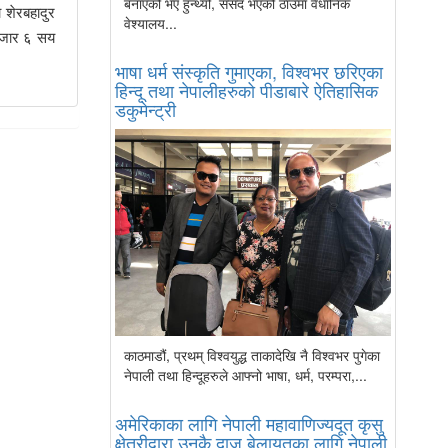
बनाएको भए हुन्थ्यो, संसद भएको ठाउँमा वैधानिक
 शेरबहादुर
वेश्यालय...
हजार ६ सय
भाषा धर्म संस्कृति गुमाएका, विश्वभर छरिएका
हिन्दू तथा नेपालीहरुको पीडाबारे ऐतिहासिक
डकुमेन्ट्री
काठमाडौं, प्रथम् विश्वयुद्ध ताकादेखि नै विश्वभर पुगेका
नेपाली तथा हिन्दूहरुले आफ्नो भाषा, धर्म, परम्परा,...
अमेरिकाका लागि नेपाली महावाणिज्यदूत कृसु
क्षेत्रीद्वारा उनकै दाजु बेलायतका लागि नेपाली