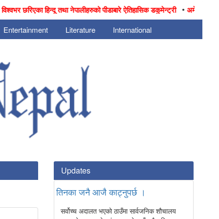
•
िश्वभर छरिएका हिन्दू तथा नेपालीहरुको पीडाबारे ऐतिहासिक डकुमेन्ट्री
अमेरिकाका लागि न
Entertainment
Literature
International
Updates
तिनका जनै आजै काट्नुपर्छ ।
सर्वोच्च अदालत भएको ठाउँमा सार्वजनिक शौचालय