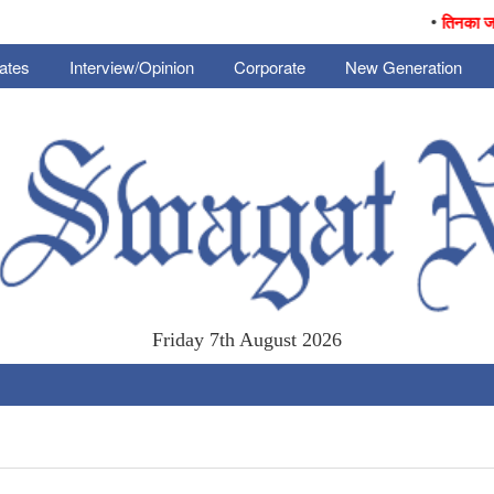
•
तिनका जनै आज
ates
Interview/Opinion
Corporate
New Generation
Friday 7th August 2026