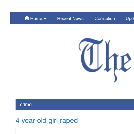
Home
Recent News
Corruption
Upd
Nepali
crime
4 year-old girl raped