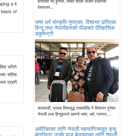
बनाएको भए हुन्थ्यो, संसद भएको ठाउँमा वैधानिक
aping a 4
वेश्यालय...
 basis of
भाषा धर्म संस्कृति गुमाएका, विश्वभर छरिएका
हिन्दू तथा नेपालीहरुको पीडाबारे ऐतिहासिक
डकुमेन्ट्री
शतिस भनिने
डकका सतिस
्ला प्रहरी
काठमाडौं, प्रथम् विश्वयुद्ध ताकादेखि नै विश्वभर पुगेका
नेपाली तथा हिन्दूहरुले आफ्नो भाषा, धर्म, परम्परा,...
अमेरिकाका लागि नेपाली महावाणिज्यदूत कृसु
क्षेत्रीद्वारा उनकै दाजु बेलायतका लागि नेपाली