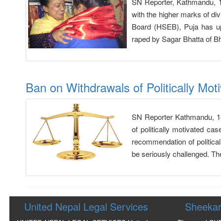
SN Reporter, Kathmandu, 1
with the higher marks of di
Board (HSEB), Puja has up
raped by Sagar Bhatta of 
Ban on Withdrawals of Politically Mo
SN Reporter Kathmandu, 14
of politically motivated c
recommendation of politica
be seriously challenged. Th
United Nepal Legal Services
Sheekar