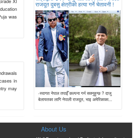
Grade XI
राजदूत दुबसु क्षेत्रीको हत्या गर्ने चेतावनी !
Education
Puja was
hdrawals
 cases in
untry may
-स्वागत नेपाल तपाईँ कल्पना गर्न सक्नुहुन्छ ? दाजु
बेलायतका लागि नेपाली राजदूत, भाइ अमेरिकाका...
About Us