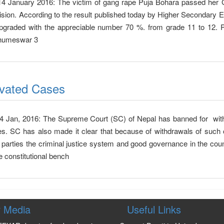
4 January 2016: The victim of gang rape Puja Bohara passed her 
vision. According to the result published today by Higher Secondary 
graded with the appreciable number 70 %. from grade 11 to 12. 
Bhumeswar 3
tivated Cases
 Jan, 2016: The Supreme Court (SC) of Nepal has banned for wit
ases. SC has also made it clear that because of withdrawals of such
l parties the criminal justice system and good governance in the co
e constitutional bench
 Media
Useful Links