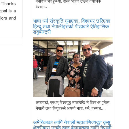
बनाएको भए हुन्थ्यो, संसद भएको ठाउँमा वैधानिक
 ‘Thanks
वेश्यालय...
epal is a
iors and
भाषा धर्म संस्कृति गुमाएका, विश्वभर छरिएका
हिन्दू तथा नेपालीहरुको पीडाबारे ऐतिहासिक
डकुमेन्ट्री
काठमाडौं, प्रथम् विश्वयुद्ध ताकादेखि नै विश्वभर पुगेका
नेपाली तथा हिन्दूहरुले आफ्नो भाषा, धर्म, परम्परा,...
अमेरिकाका लागि नेपाली महावाणिज्यदूत कृसु
क्षेत्रीद्वारा उनकै दाजु बेलायतका लागि नेपाली