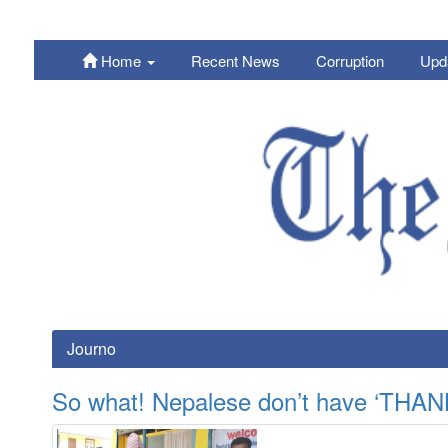
Home
Recent News
Corruption
Upd
Nepali
Journo
So what! Nepalese don’t have ‘THA