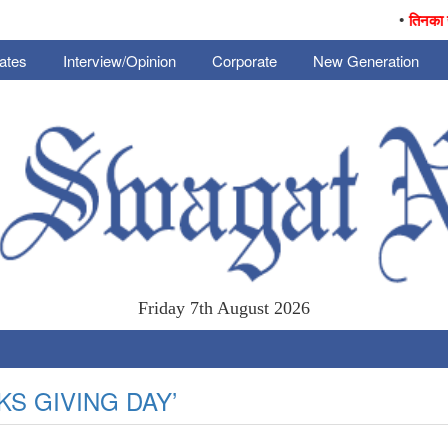
•
तिनका जनै
ates
Interview/Opinion
Corporate
New Generation
Friday 7th August 2026
NKS GIVING DAY’