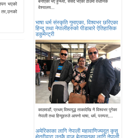
बनाएको भए हुन्थ्यो, संसद भएको ठाउँमा वैधानिक
 मापन भएको
वेश्यालय...
 । तर,उनको
भाषा धर्म संस्कृति गुमाएका, विश्वभर छरिएका
हिन्दू तथा नेपालीहरुको पीडाबारे ऐतिहासिक
डकुमेन्ट्री
काठमाडौं, प्रथम् विश्वयुद्ध ताकादेखि नै विश्वभर पुगेका
नेपाली तथा हिन्दूहरुले आफ्नो भाषा, धर्म, परम्परा,...
अमेरिकाका लागि नेपाली महावाणिज्यदूत कृसु
क्षेत्रीद्वारा उनकै दाजु बेलायतका लागि नेपाली