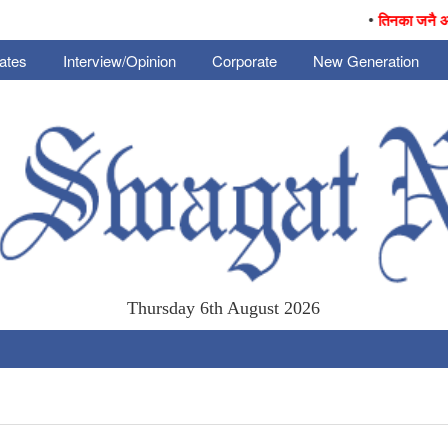
•
तिनका जनै आजै का
ates
Interview/Opinion
Corporate
New Generation
Thursday 6th August 2026