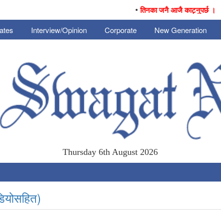
•
•
तिनका जनै आजै काट्नुपर्छ ।
भा
ates
Interview/Opinion
Corporate
New Generation
Thursday 6th August 2026
िडियोसहित)