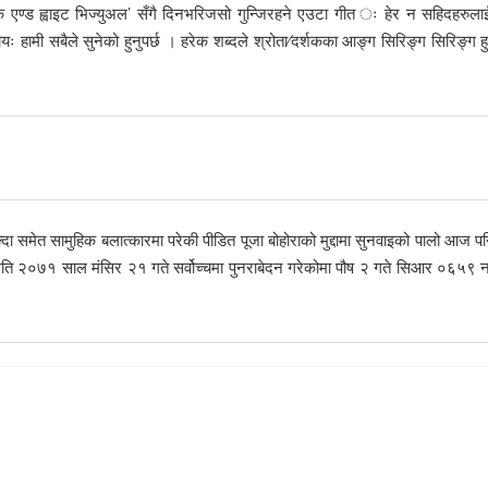
याक एण्ड ह्वाइट भिज्युअल’ सँगै दिनभरिजसो गुन्जिरहने एउटा गीत ः हेर न सहिदहरुला
ायः हामी सबैले सुनेको हुनुपर्छ । हरेक शब्दले श्रोता⁄दर्शकका आङ्ग सिरिङ्ग सिरिङ्ग ह
क्दा समेत सामुहिक बलात्कारमा परेकी पीडित पूजा बोहोराको मुद्दामा सुनवाइको पालो आज
 मिति २०७१ साल मंसिर २१ गते सर्वोच्चमा पुनराबेदन गरेकोमा पौष २ गते सिआर ०६५९ नम्