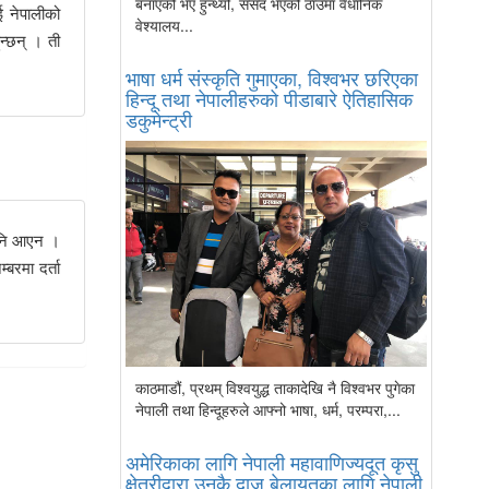
बनाएको भए हुन्थ्यो, संसद भएको ठाउँमा वैधानिक
ई नेपालीको
वेश्यालय...
ुन्छन् । ती
भाषा धर्म संस्कृति गुमाएका, विश्वभर छरिएका
हिन्दू तथा नेपालीहरुको पीडाबारे ऐतिहासिक
डकुमेन्ट्री
 पनि आएन ।
बरमा दर्ता
काठमाडौं, प्रथम् विश्वयुद्ध ताकादेखि नै विश्वभर पुगेका
नेपाली तथा हिन्दूहरुले आफ्नो भाषा, धर्म, परम्परा,...
अमेरिकाका लागि नेपाली महावाणिज्यदूत कृसु
क्षेत्रीद्वारा उनकै दाजु बेलायतका लागि नेपाली