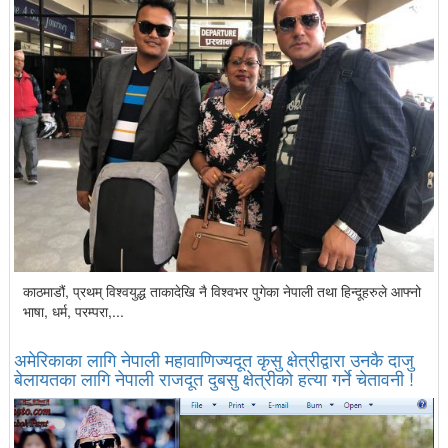
काठमाडौं, प्रथम् विश्वयुद्ध ताकादेखि नै विश्वभर पुगेका नेपाली तथा हिन्दूहरुले आफ्नो
भाषा, धर्म, परम्परा,...
अमेरिकाका लागि नेपाली महावाणिज्यदूत कृसु क्षेत्रीद्वारा उनकै दाजु
बेलायतका लागि नेपाली राजदूत दुबसु क्षेत्रीको हत्या गर्ने चेतावनी !