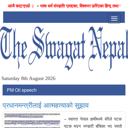
•
आजै काट्नुपर्छ ।
भाषा धर्म संस्कृति गुमाएका, विश्वभर छरिएका हिन्दू तथा नेपालीहरु
Toggle
navigat
Saturday 8th August 2026
PM Oli speech
प्रधानमन्त्रीलाई आत्महत्याको सुझाव
– स्वागत नेपाल हामीमध्ये धेरैले पटक
पटक मदन भण्डारी बाँचेका भए यस्तो