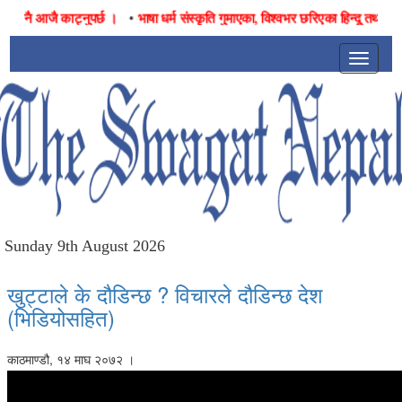
•
ै आजै काट्नुपर्छ ।
भाषा धर्म संस्कृति गुमाएका, विश्वभर छरिएका हिन्दू तथा नेपालीहर
Toggle
navigat
Sunday 9th August 2026
खुट्टाले के दौडिन्छ ? विचारले दौडिन्छ देश
(भिडियोसहित)
काठमाण्डौ, १४ माघ २०७२ ।