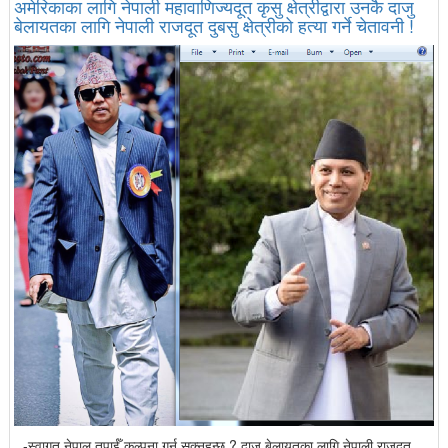
अमेरिकाका लागि नेपाली महावाणिज्यदूत कृसु क्षेत्रीद्वारा उनकै दाजु
बेलायतका लागि नेपाली राजदूत दुबसु क्षेत्रीको हत्या गर्ने चेतावनी !
-स्वागत नेपाल तपाईँ कल्पना गर्न सक्नुहुन्छ ? दाजु बेलायतका लागि नेपाली राजदूत,