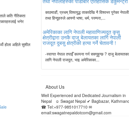
तथा नेपालीहरुको पीडाबारे ऐतिहासिक डकुमेन्ट्री
काठमाडौं, प्रथम् विश्वयुद्ध ताकादेखि नै विश्वभर पुगेका नेपाली
िताले कति नैतिकता
तथा हिन्दूहरुले आफ्नो भाषा, धर्म, परम्परा,...
्रकारहरुलाई भनेर
अमेरिकाका लागि नेपाली महावाणिज्यदूत कृसु
क्षेत्रीद्वारा उनकै दाजु बेलायतका लागि नेपाली
राजदूत दुबसु क्षेत्रीको हत्या गर्ने चेतावनी !
थ्यो होला अहिले सुशील
-स्वागत नेपाल तपाईँ कल्पना गर्न सक्नुहुन्छ ? दाजु बेलायतका
लागि नेपाली राजदूत, भाइ अमेरिकाका...
About Us
Well Experienced and Dedicated Journalism in
Nepal ☺ Swagat Nepal ✔ Bagbazar, Kathman
Sale
☎ Tel:+977-9851017710 ✉
email:swagatnepaldotcom@gmail.com