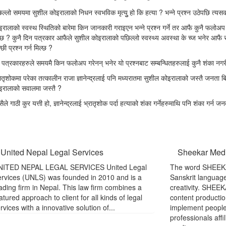
िल्लो समयमा सुशील कोइरालाको निधन स्वभविक मृत्युु हो कि हत्या ? भन्ने प्रश्न उठेपछि त्
इरालाको स्वस्थ स्थितिको बारेमा किन जानकारी गराइएन भन्ने प्रश्न गर्ने तर आफै कुनै फलोअप
्छ ? कुनै दिन पत्रकार आफैले सुशील कोइरालाको पछिल्लो स्वस्थ्य अवस्था के च्ज भनेर आफै स
छी प्रश्न गर्न मिल्छ ?
 पत्रकारहरुले समयमै किन फलोअप गरेनन् भनेर यो प्रश्नबाट सम्बन्धितहरुलाई कुनै शंका नगर
रातृशोकमा परेका तत्कालीन राजा ज्ञानेन्द्रलाई पनि मध्यरातमा सुशील कोइरालाको जस्तै जनता बिच
इरालाको सवालमा जस्तै ?
सैले गाठी कुर यत्ती हो, ज्ञानेन्द्रलाई भ्रातृशोक पर्दा हत्याको शंका गर्नेहरुमाथि पनि शंका गर्न जन
United Nepal Legal Services
Sheekar Med
NITED NEPAL LEGAL SERVICES United Legal
The word SHEEKA
rvices (UNLS) was founded in 2010 and is a
Sanskrit language.
ading firm in Nepal. This law firm combines a
creativity. SHEE
tured approach to client for all kinds of legal
content productio
rvices with a innovative solution of...
implement people-
professionals affi