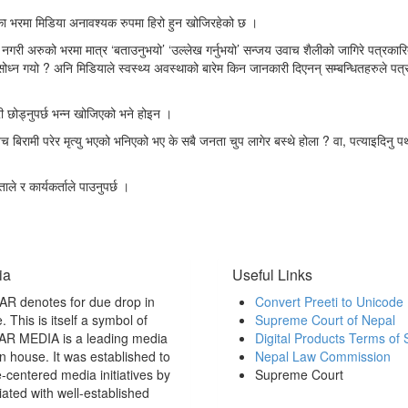
यसका भरमा मिडिया अनावश्यक रुपमा हिरो हुन खोजिरहेको छ ।
 नगरी अरुको भरमा मात्र ‘बताउनुभयो’ ‘उल्लेख गर्नुभयो’ सन्जय उवाच शैलीको जागिरे पत्रकार
ोध्न गयो ? अनि मिडियाले स्वस्थ्य अवस्थाको बारेम किन जानकारी दिएनन् सम्बन्धितहरुले पत
ी छोड्नुपर्छ भन्न खोजिएको भने होइन ।
 बिरामी परेर मृत्यु भएको भनिएको भए के सबै जनता चुप लागेर बस्थे होला ? वा, पत्याइदिनु पर्
ताले र कार्यकर्ताले पाउनुपर्छ ।
ia
Useful Links
R denotes for due drop in
Convert Preeti to Unicode
 This is itself a symbol of
Supreme Court of Nepal
KAR MEDIA is a leading media
Digital Products Terms of 
n house. It was established to
Nepal Law Commission
centered media initiatives by
Supreme Court
liated with well-established