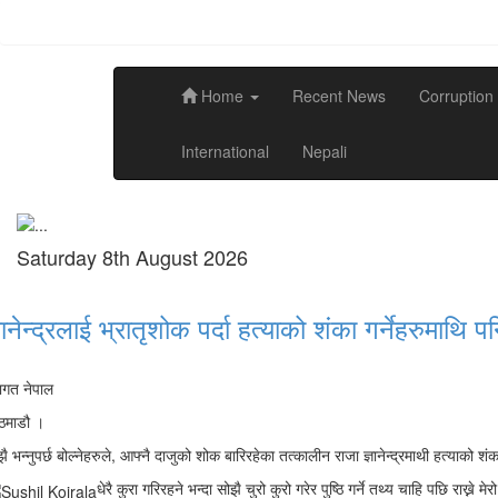
Home
Recent News
Corruption
International
Nepali
Saturday 8th August 2026
्ञानेन्द्रलाई भ्रातृशोक पर्दा हत्याको शंका गर्नेहरुमाथि प
वागत नेपाल
ठमाडौ ।
ै भन्नुपर्छ बोल्नेहरुले, आफ्नै दाजुको शोक बारिरहेका तत्कालीन राजा ज्ञानेन्द्रमाथी हत्याको श
धेरै कुरा गरिरहने भन्दा सोझै चुरो कुरो गरेर पुष्ठि गर्ने तथ्य चाहि पछि राख्ने म