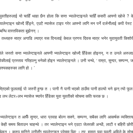
 युवतीहरुलाई यो चाहिँ थाहा छैन होला कि सन्त भ्यालेन्टाइनले चाहिँ कसरी आफ्नो खोजे ? के
लेन्टाइन खोज्दै हिँड्ने, एउटै म्यासेज टाइप गरेर आफ्नो लागि मन पर्ने दर्जनौंलाई कपी पेस्ट गर
म्बन्धि वास्तविकता बुझेनन् ।
री तथ्यहरु मात्र अगाडि ल्याएर यस दिनलाई केवल प्रणय दिवस मात्र भनेर युवायुवती किश
 जस्तो सन्त भ्यालेन्टाइनले आफ्नी भ्यालेन्टाइन खोज्दै हिँडेका होइनन्, न त उनले अरुलाई 
परेकीलाई प्रस्ताव गरिहाल्नु भनेको होइन भ्यालेन्टाइनले । उनी भन्थे, ‘ राम्रा, सुन्दर, सम्पन्न,
 आवश्यकहरुका लागि हो । ’
्रिएको फूललाई पो जरुरी हुन्छ त । पानी नै पानी भएको ठाउँमा पानी हाल्यो भने झन् त्यो फू
रेडिमेड लभ लेटर÷लभ म्यासेज च्यापेर हिँडेका युवा युवतीको सोचमा कति फरक छ ।
 भ्यालेन्टाइन त आफैँ सुन्दर, धारा प्रवाह बोल्न सक्ने, सम्पन्न, सबैका लागि आकर्षक व्यक्ति
न, केही समय बिताउन चाहन्थे । तर भ्यालेन्टाइन भने एउटा जेलरकी अन्धी, लाटी र बहिरी छोरील
इन् । कुरुप मानिने उनीसँग भ्यालेन्टाइन प्रेममा थिए । तर, हाम्रा युवा युवती अहिले के सोच्छन