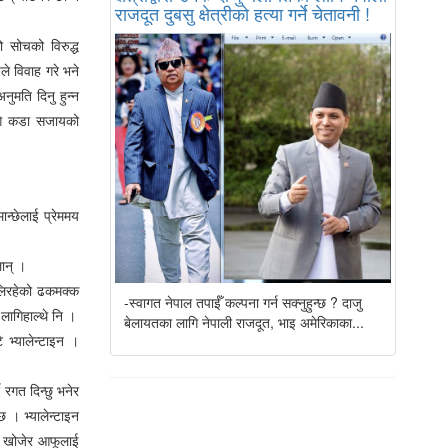
राजदूत दुबसु क्षेत्रीको हत्या गर्ने चेतावनी !
 सोचको विरुद्ध
ले विवाह गरे भने
नुमति दिनु हुन्न
ागि कडा सजायको
ान्छेलाई प्रेममय
लान् ।
फूलिरहेको ढकमक्क
-स्वागत नेपाल तपाईँ कल्पना गर्न सक्नुहुन्छ ? दाजु
 लागिहाल्थे नि ।
बेलायतका लागि नेपाली राजदूत, भाइ अमेरिकाका...
 भ्यालेन्टाइन ।
 रगत दिन्छु भनेर
छ । भ्यालेन्टाइन
्ने खोजेर आफूलाई