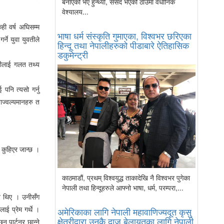
बनाएको भए हुन्थ्यो, संसद भएको ठाउँमा वैधानिक
वेश्यालय...
ही वर्ष अघिसम्म
भाषा धर्म संस्कृति गुमाएका, विश्वभर छरिएका
्ने युवा युवतीले
हिन्दू तथा नेपालीहरुको पीडाबारे ऐतिहासिक
डकुमेन्ट्री
ोरीलाई गलत तथ्य
पनि त्यसो गर्नु
 जाज्वल्यमानहरु त
ल कुहिएर जान्छ ।
काठमाडौं, प्रथम् विश्वयुद्ध ताकादेखि नै विश्वभर पुगेका
नेपाली तथा हिन्दूहरुले आफ्नो भाषा, धर्म, परम्परा,...
त्व थिए । उनीसँग
ाई प्रेम गर्थे ।
अमेरिकाका लागि नेपाली महावाणिज्यदूत कृसु
क्षेत्रीद्वारा उनकै दाजु बेलायतका लागि नेपाली
् पार्टनर छान्ने