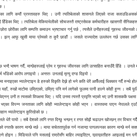
 छ ।
ाइनका लागि कयौं प्रस्तावहरु थिए । उनी त्यतिबेलाको शासनले लिएको राजा क्लाउडिअसको
 हिँडेका थिए । त्यतिबेला मेकियाभेलीको सोचजस्तै राष्ट्रसेवक कर्मचारीहरु खासगरी सैनिकहरु
 छोरा छोरीका लागि सम्पत्ति कमाउन भ्रष्टाचार गर्नु पर्छ , त्यसैले उनीहरुलाई गृहस्थ जीवनको अ
 । झन् आफू खुसी माया प्रेमको त कुरै छाडौं । जसले राज्यादेश उल्लंघन गर्छ उसका ल
 भन्दै भाषण गर्दै, मान्छेहरुलाई प्रेम र गृहस्थ जीवनका लागि उत्साहित बनाउँदै हिँडे । उनले म
्म भाँडेको आरोप लगाइयो । अन्ततः उनलाई मृत्यु दण्ड दिइयो ।
मनाइएका भ्यालेन्टाइन डे हरुको विकृति देख्ने हो भने कति धेरै आफैँलाई धिक्कार गर्दै रुन्थे हो
न यहाँ, रुखो माटोमा उम्रिएको, उम्रिए पनि मर्न लागेको फूलमा पानी हाल्ने कोही हुन्न । सबै 
ेका थिएनन् उनी त त्यसको विपक्षमा थिए । यदि उनमा त्यस्तै प्रवृत्ति भएको भए उनी शासककै पक्षमा
ा ओठ भएका विपन्न जनताका लागि कोही भ्यालेन्टाइन कोही भएन । वास्तवमा पाएन नेपालले एउटै
 महान भ्यालेन्टाइन कुरिरहेको छ ।
ालले धेरै पायो । सबै देशको लागि रगत दिन्छु भन्छन् र रगत सोझै चढाउन खोज्छन् तर विचार गर्दै
को रगतकै कारण मान्छे मर्छ । माया सचेततापूर्वक गर्न नजान्दा पागलपनका कारण मान्छे मर्न सक्
रिहाल्ने होइन । मिडियाले पनि यसलाई राम्रोसँग बाहिर ल्याइदिएन, युवायुवतीहरु आफूलाई मन पर