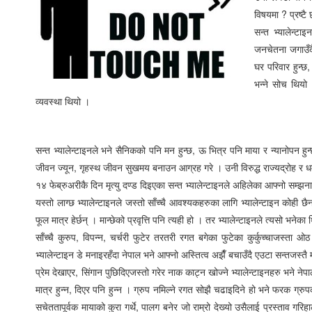
विषयमा ? प्रष्टै
सन्त भ्यालेन्ट
जनचेतना जगाउँदै
घर परिवार हुन्छ,
भन्ने सोच थियो
व्यवस्था थियो ।
सन्त भ्यालेन्टाइनले भने सैनिकको पनि मन हुन्छ, ऊ भित्र पनि माया र न्यानोपन हुन्छ
जीवन ज्यून, गृहस्थ जीवन सुखमय बनाउन आग्रह गरे । उनी विरुद्ध राज्यद्रोह र धर
१४ फेब्रुअरीकै दिन मृत्यु दण्ड दिइएका सन्त भ्यालेन्टाइनले अहिलेका आफ्नो सम्झनामा 
यस्तो लाग्छ भ्यालेन्टाइनले जस्तो साँच्चै आवश्यकहरुका लागि भ्यालेन्टाइन कोही छै
फूल मात्र हेर्छन् । मान्छेको प्रवृत्ति पनि त्यही हो । तर भ्यालेन्टाइनले त्यसो भन
साँच्चै कुरुप, विपन्न, चर्चरी फुटेर तरतरी रगत बगेका फुटेका कुर्कुच्चाजस्त
भ्यालेन्टाइन डे मनाइरहँदा नेपाल भने आफ्नो अस्तित्व अझैँ बचाउँदै एउटा सन्तजस्तै
प्रेम देखाएर, सिंगान पुछिदिएजस्तो गरेर नाक काट्न खोज्ने भ्यालेन्टाइनहरु भने नेप
मात्र हुन्न, दिएर पनि हुन्न । ग्रुप नमिल्ने रगत सोझै चढाइदिने हो भने फरक ग्रुप
सचेततापूर्वक मायाको कुरा गर्थे, पालग बनेर जो राम्रो देख्यो उसैलाई प्रस्ताव ग