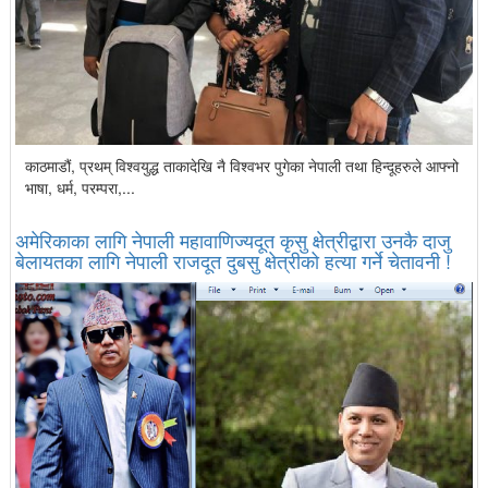
काठमाडौं, प्रथम् विश्वयुद्ध ताकादेखि नै विश्वभर पुगेका नेपाली तथा हिन्दूहरुले आफ्नो
भाषा, धर्म, परम्परा,...
अमेरिकाका लागि नेपाली महावाणिज्यदूत कृसु क्षेत्रीद्वारा उनकै दाजु
बेलायतका लागि नेपाली राजदूत दुबसु क्षेत्रीको हत्या गर्ने चेतावनी !