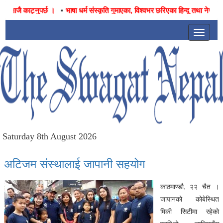
•
ै काट्नुपर्छ ।
भाषा धर्म संस्कृति गुमाएका, विश्वभर छरिएका हिन्दू तथा नेपालीहरुको 
Toggle
navigat
Saturday 8th August 2026
अटिजम संस्थालाई जापानी सहयोग
काठमाण्डौ, २२ चैत ।
जापानको कोबेस्थित
मिकी सिटीमा रहेको