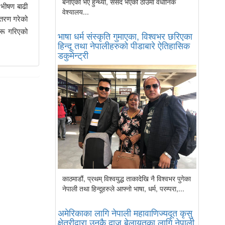
बनाएको भए हुन्थ्यो, संसद भएको ठाउँमा वैधानिक
 भीषण बाढी
वेश्यालय...
ितरण गरेको
रू गरिएको
भाषा धर्म संस्कृति गुमाएका, विश्वभर छरिएका
हिन्दू तथा नेपालीहरुको पीडाबारे ऐतिहासिक
डकुमेन्ट्री
काठमाडौं, प्रथम् विश्वयुद्ध ताकादेखि नै विश्वभर पुगेका
नेपाली तथा हिन्दूहरुले आफ्नो भाषा, धर्म, परम्परा,...
अमेरिकाका लागि नेपाली महावाणिज्यदूत कृसु
क्षेत्रीद्वारा उनकै दाजु बेलायतका लागि नेपाली